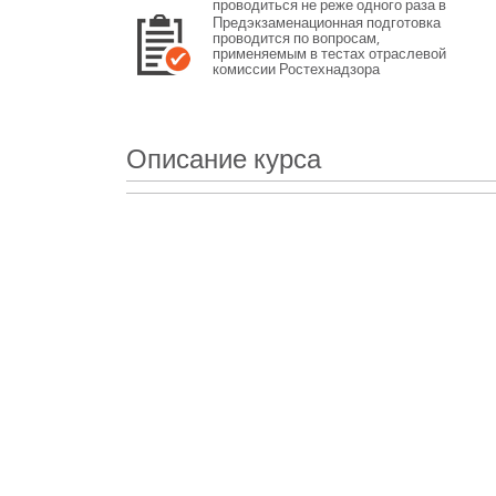
проводиться не реже одного раза в
12 месяцев или не реже одного раза
Предэкзаменационная подготовка
в 3 года в зависимости от категории
проводится по вопросам,
персонала.
применяемым в тестах отраслевой
комиссии Ростехнадзора
Описание курса